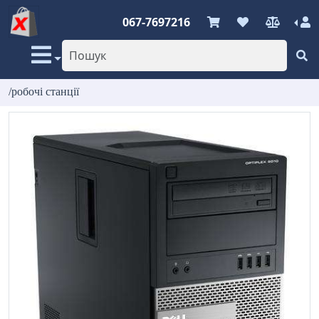
067-7697216
/робочі станції