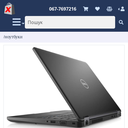
067-7697216
/ноутбуки