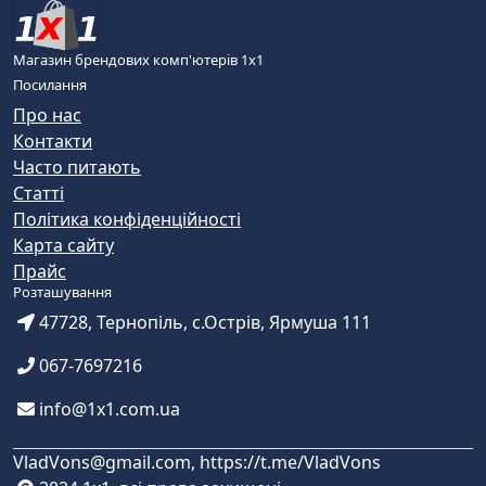
Магазин брендових комп'ютерів 1х1
Посилання
Про нас
Контакти
Часто питають
Статті
Політика конфіденційності
Карта сайту
Прайс
Розташування
47728, Тернопіль, с.Острів, Ярмуша 111
067-7697216
info@1x1.com.ua
VladVons@gmail.com, https://t.me/VladVons