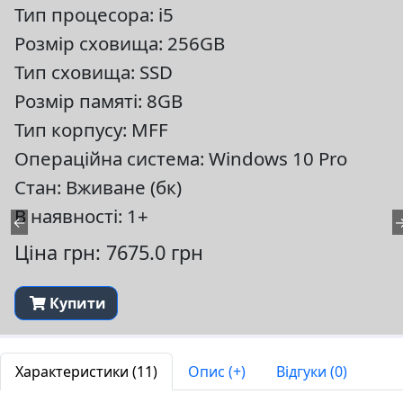
Тип процесора: i5
Розмір сховища: 256GB
Тип сховища: SSD
Розмір памяті: 8GB
Тип корпусу: MFF
Операційна система: Windows 10 Pro
Стан: Вживане (бк)
В наявності: 1+
←
Ціна грн: 7675.0 грн
Купити
Характеристики (11)
Опис (+)
Відгуки (0)