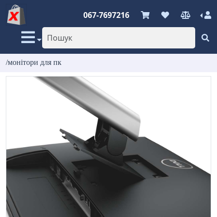
067-7697216
/монітори для пк