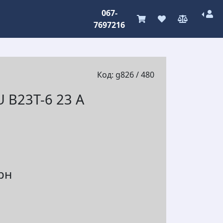
067-
7697216
Код: g826 / 480
U B23T-6 23 A
грн