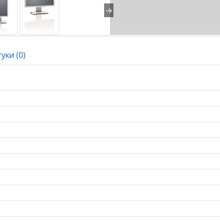
→
гуки (0)