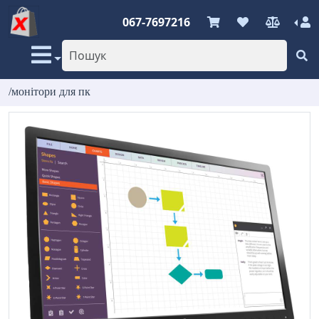
067-7697216
/монітори для пк