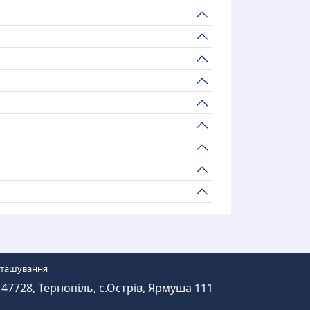
зташування
47728, Тернопіль, с.Острів, Ярмуша 111