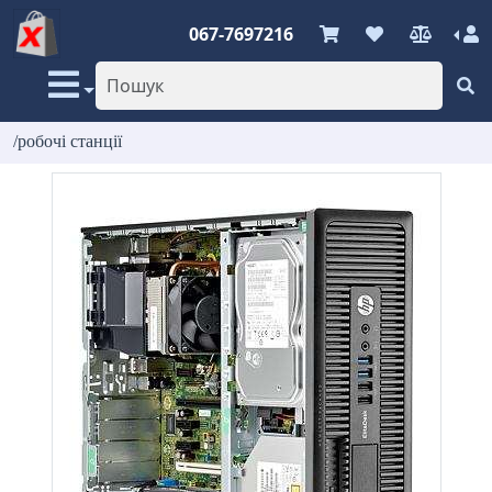
067-7697216
/робочі станції