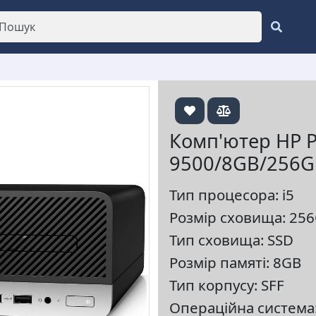
Комп'ютер HP P
9500/8GB/256G
Тип процесора: i5
Розмір сховища: 25
Тип сховища: SSD
Розмір памяті: 8GB
Тип корпусу: SFF
Операційна система: