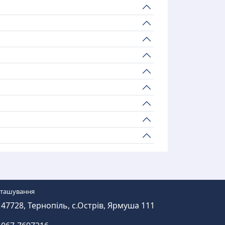
зташування
47728, Тернопіль, с.Острів, Ярмуша 111