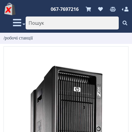
067-7697216
/робочі станції