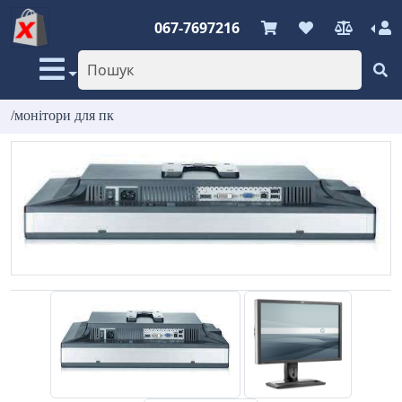
067-7697216
/монітори для пк