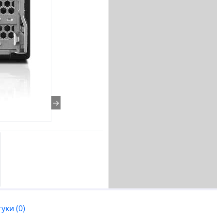
→
гуки (0)