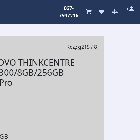
067-
7697216
Код: g215 / 8
OVO THINKCENTRE
300/8GB/256GB
Pro
6GB