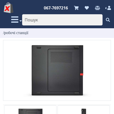
067-7697216
/робочі станції