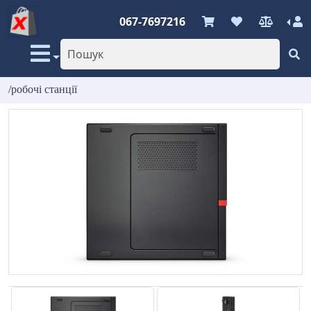
067-7697216
/робочі станції