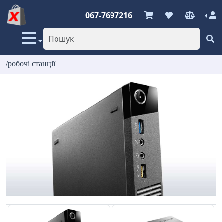
067-7697216
/робочі станції