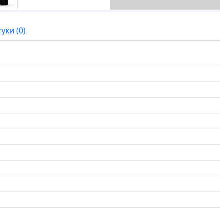
гуки (0)
→