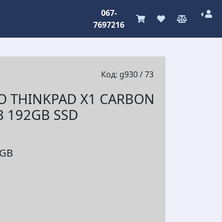
067-
7697216
Код: g930 / 73
O THINKPAD X1 CARBON
B 192GB SSD
2GB