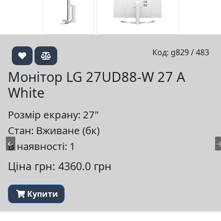
Код: g829 / 483
Монітор LG 27UD88-W 27 A
White
Розмір екрану: 27"
Стан: Вживане (бк)
←
В наявності: 1
Ціна грн: 4360.0 грн
Купити