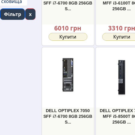
сховища
SFF i7-6700 8GB 256GB
MFF i3-6100T 
S...
256GB ...
Фільтр
x
6010 грн
3310 гр
Купити
Купити
DELL OPTIPLEX 7050
DELL OPTIPLEX 
SFF i7-6700 8GB 256GB
MFF i5-8500T 
S...
256GB ...